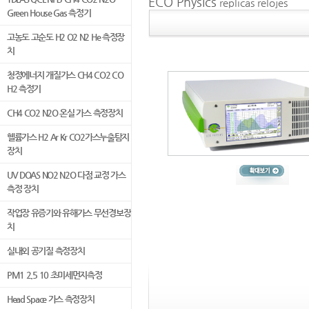
ECO Physics
replicas relojes
Green House Gas 측정기
고농도 고순도 H2 O2 N2 He 측정장
치
청정에너지 개질가스 CH4 CO2 CO
H2 측정기
CH4 CO2 N2O 온실 가스 측정장치
헬륨가스 H2 Ar Kr CO2가스누출탐지
장치
UV DOAS NO2 N2O 다점 교정 가스
측정 장치
작업장 유증기와 유해가스 무선경보장
치
실내외 공기질 측정장치
PM1 2.5 10 초미세먼지측정
Head Space 가스 측정장치