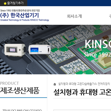
즐겨찾기추가
회사소개
KINS
Since 1
PRODUCT
설치형과 휴대형 고온다습배출가스 전처리장치
제조생산제품
설치형과 휴대형 고
TDLAS QCL NH3 CH4 CO2 N2O