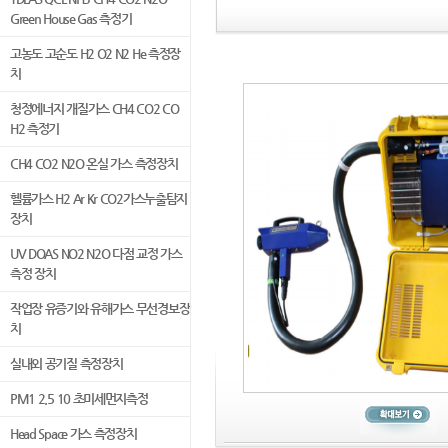
Green House Gas 측정기
고농도 고순도 H2 O2 N2 He 측정장
치
청정에너지 개질가스 CH4 CO2 CO
H2 측정기
CH4 CO2 N2O 온실 가스 측정장치
헬륨가스 H2 Ar Kr CO2가스누출탐지
장치
UV DOAS NO2 N2O 다점 교정 가스
측정 장치
작업장 유증기와 유해가스 무선경보장
치
실내외 공기질 측정장치
PM1 2.5 10 초미세먼지측정
Head Space 가스 측정장치