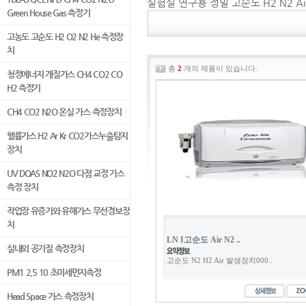
실험실 연구용 정밀 고순도 H2 N2 A
Green House Gas 측정기
고농도 고순도 H2 O2 N2 He 측정장
치
총
2
개의 제품이 있습니다.
청정에너지 개질가스 CH4 CO2 CO
H2 측정기
CH4 CO2 N2O 온실 가스 측정장치
헬륨가스 H2 Ar Kr CO2가스누출탐지
장치
UV DOAS NO2 N2O 다점 교정 가스
측정 장치
작업장 유증기와 유해가스 무선경보장
치
LN I고순도 Air N2 ..
실내외 공기질 측정장치
고순도 N2 H2 Air 발생장치000..
PM1 2.5 10 초미세먼지측정
Head Space 가스 측정장치